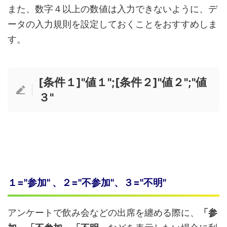
また、数字４以上の数値は入力できないように、デ
ータの入力規則を設定しておくことをおすすめしま
す。
[条件１]"値１";[条件２]"値２";"値
３"
１="参加" 、２="不参加"、３="不明"
アンケートで飲み会などの出席を纏める際に、
「参