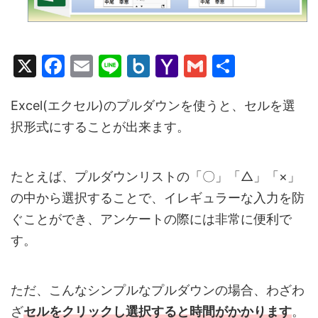
X
F
E
Li
B
Y
G
共
a
m
n
o
a
m
有
c
ai
e
x.
h
ai
Excel(エクセル)のプルダウンを使うと、セルを選
択形式にすることが出来ます。
e
l
n
o
l
b
et
o
o
M
たとえば、プルダウンリストの「〇」「△」「×」
o
ai
の中から選択することで、イレギュラーな入力を防
k
l
ぐことができ、アンケートの際には非常に便利で
す。
ただ、こんなシンプルなプルダウンの場合、わざわ
ざ
セルをクリックし選択すると時間がかかります
。