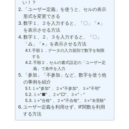
い！？
「ユーザー定義」を使うと、セルの表示
形式を変更できる
数字１、２を入力すると、「〇」「×」
を表示させる方法
数字１、２、３を入力すると、「〇」
「△」「×」を表示させる方法
手順１．データの入力規則で数字を制限
する
手順２．セルの書式設定の「ユーザー定
義」で条件を入力
「参加」「不参加」など、数字を使う他
の事例を紹介
１="参加" 、２="不参加"、３="不明"
１="■" 、２="□"、３="－"
１="合格" 、２="不合格"、３="未受験"
ユーザー定義を利用せず、IF関数を利用
する方法