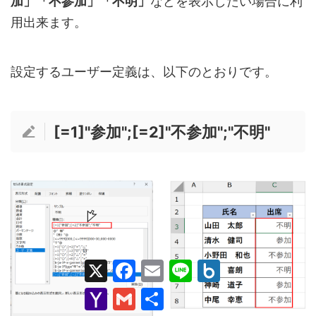
加」「不参加」「不明」
などを表示したい場合に利
用出来ます。
設定するユーザー定義は、以下のとおりです。
[=1]"参加";[=2]"不参加";"不明"
X
F
E
L
B
a
m
i
o
c
a
n
x
Y
G
共
e
i
e
.
a
m
有
b
l
n