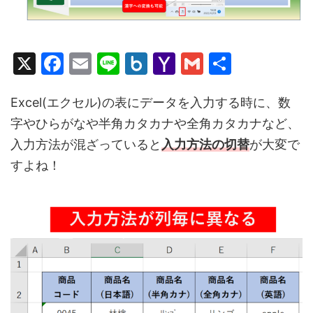
X
F
E
Li
B
Y
G
共
a
m
n
o
a
m
有
c
ai
e
x.
h
ai
Excel(エクセル)の表にデータを入力する時に、数
字やひらがなや半角カタカナや全角カタカナなど、
e
l
n
o
l
入力方法が混ざっていると
入力方法の切替
が大変で
b
et
o
すよね！
o
M
o
ai
k
l