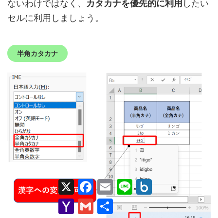
ないわけではなく、
カタカナを優先的に利用
したい
セルに利用しましょう。
半角カタカナ
X
F
E
L
B
a
m
i
o
c
a
n
x
Y
G
共
e
i
e
.
a
m
有
b
l
n