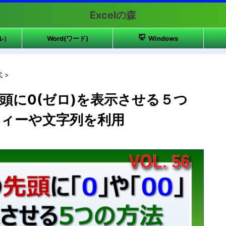
Excelの森
ル）
Word(ワード)
Windows
式
>
頭に0(ゼロ)を表示させる５つ
ィーや文字列を利用