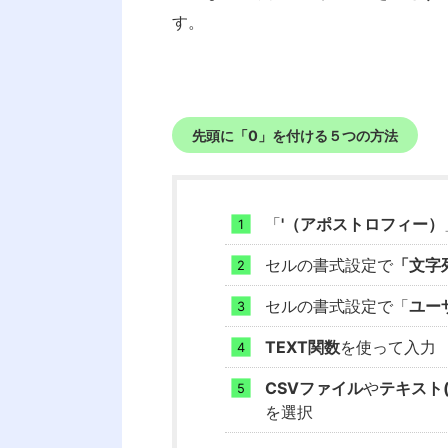
す。
先頭に「0」を付ける５つの方法
「
'（アポストロフィー）
セルの書式設定で
「文字
セルの書式設定で「
ユー
TEXT関数
を使って入力
CSVファイル
や
テキスト
を選択