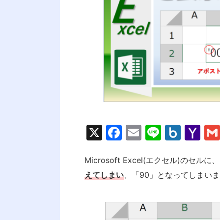
X
F
E
Li
B
Y
a
m
n
o
a
c
ai
e
x.
h
Microsoft Excel(エクセル)の
えてしまい
e
、「90」となってしまい
l
n
o
b
et
o
o
M