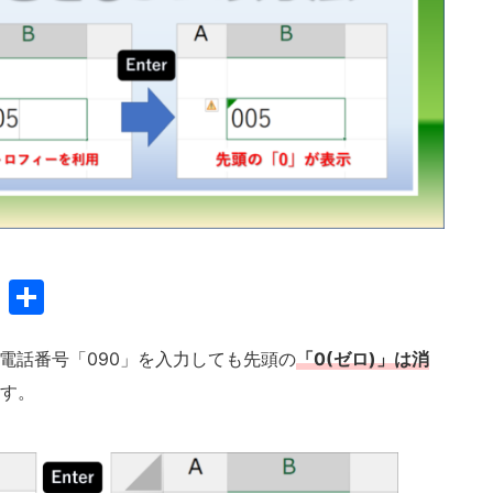
G
共
m
有
ai
セルに、電話番号「090」を入力しても先頭の
「0(ゼロ)」は消
ます。
l