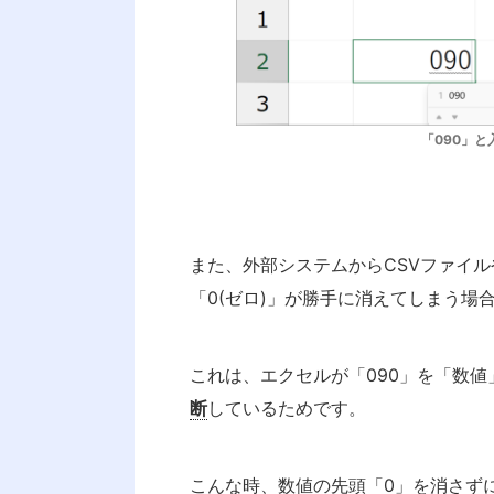
o
ai
k
l
「090」
また、外部システムからCSVファイル
「0(ゼロ)」が勝手に消えてしまう場
これは、エクセルが「090」を「数値
断
しているためです。
こんな時、数値の先頭「0」を消さずに