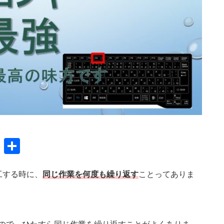
G
共
m
有
ai
工する時に、
同じ作業を何度も繰り返す
ことってありま
l