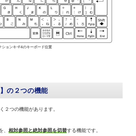
クションキｰF4のキーボード位置
4】の２つの機能
きく２つの機能があります。
を、
相対参照と絶対参照を切替
する機能です。