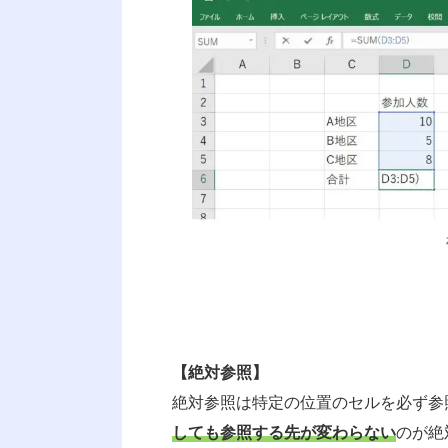
【絶対参照】
絶対参照
は特定の位置のセルを必ず参
しても参照する先が変わらない
のが絶