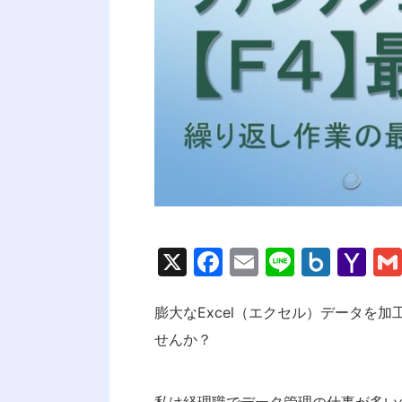
X
F
E
Li
B
Y
a
m
n
o
a
c
ai
e
x.
h
膨大なExcel（エクセル）データを加
せんか？
e
l
n
o
b
et
o