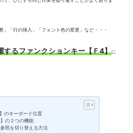
ので、ひたすら同じ作業を繰り返すことがよくありま
整」「行の挿入」「フォント色の変更」など・・・
躍する
ファンクションキー【Ｆ4】
に
4】のキーボード位置
4】の２つの機能
対参照を切り替える方法