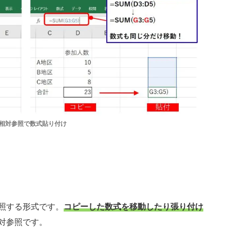
相対参照で数式貼り付け
照する形式です。
コピーした数式を移動したり張り付け
対参照です。