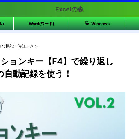
Excelの森
ル）
Word(ワード)
Windows
利な機能・時短テク
>
ションキー【F4】で繰り返し
業の自動記録を使う！