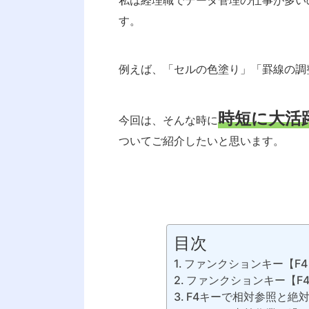
o
M
私は経理職でデータ管理の仕事が多い
o
ai
す。
k
l
例えば、「セルの色塗り」「罫線の調
時短に大活
今回は、そんな時に
ついてご紹介したいと思います。
目次
ファンクションキー【F
ファンクションキー【F
F4キーで相対参照と絶