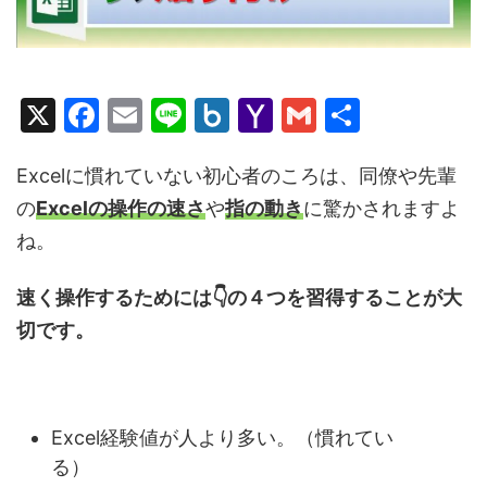
X
F
E
Li
B
Y
G
共
a
m
n
o
a
m
有
c
ai
e
x.
h
ai
Excelに慣れていない初心者のころは、同僚や先輩
の
Excelの操作の速さ
や
指の動き
に驚かされますよ
e
l
n
o
l
ね。
b
et
o
o
M
速く操作するためには👇の４つを習得することが大
o
ai
切です。
k
l
Excel経験値が人より多い。（慣れてい
る）