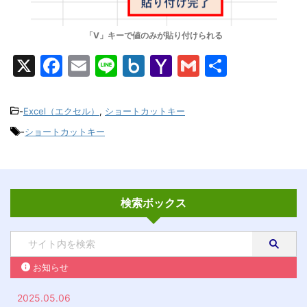
「V」キーで値のみが貼り付けられる
X
F
E
Li
B
Y
G
共
a
m
n
o
a
m
有
c
ai
e
x.
h
ai
-
Excel（エクセル）
,
ショートカットキー
e
l
n
o
l
-
ショートカットキー
b
et
o
o
M
o
ai
検索ボックス
k
l
お知らせ
2025.05.06