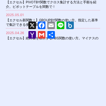
【エクセル】PIVOTBY関数でクロス集計する方法と手順を紹
介。ピボットテーブルを関数で！
2025.05.01
【エクセル新関数！】GROUPBY関数の使い方。指定した基準
X
F
E
L
B
で集計できる便利機能
a
m
i
o
c
a
n
x
Y
G
共
2025.04.26
e
i
e
.
a
m
有
【エクセル】絶対値を表示するABS関数の使い方。マイナスの
b
l
n
h
a
o
e
数値をプラスにする方法
o
i
o
t
o
l
k
2025.04.21
M
a
【エクセル】行/列全体を選択するショートカットキーの使い
i
方。使えない場合の対処方法も
l
2025.04.16
【エクセル】POWER関数でべき乗(累乗)を計算する方法。乗数
をグラフ化する方法も