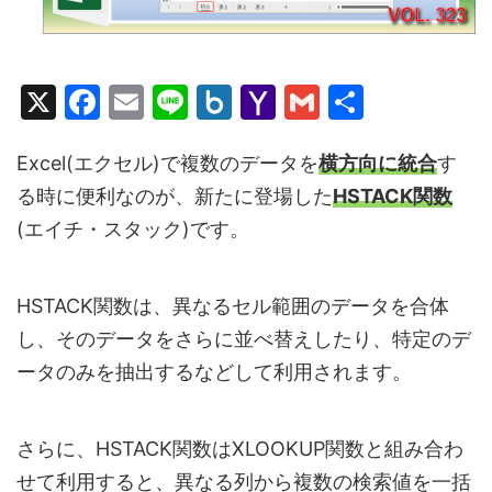
X
F
E
Li
B
Y
G
共
a
m
n
o
a
m
有
c
ai
e
x.
h
ai
Excel(エクセル)で複数のデータを
横方向に統合
す
る時に便利なのが、新たに登場した
HSTACK関数
e
l
n
o
l
(エイチ・スタック)です。
b
et
o
o
M
o
ai
HSTACK関数は、異なるセル範囲のデータを合体
k
l
し、そのデータをさらに並べ替えしたり、特定のデ
ータのみを抽出するなどして利用されます。
さらに、HSTACK関数はXLOOKUP関数と組み合わ
せて利用すると、異なる列から複数の検索値を一括