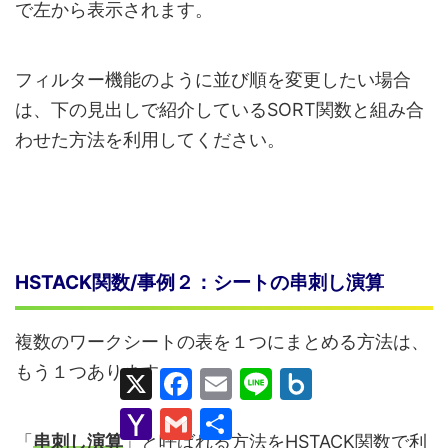
で左から表示されます。
フィルター機能のように並び順を変更したい場合
は、下の見出しで紹介しているSORT関数と組み合
わせた方法を利用してください。
HSTACK関数/事例２：シートの串刺し演算
複数のワークシートの表を１つにまとめる方法は、
もう１つあります。
X
F
E
L
B
a
m
i
o
c
a
n
x
Y
G
共
e
i
e
.
a
m
有
b
l
n
「
串刺し演算
」と呼ばれる方法をHSTACK関数で利