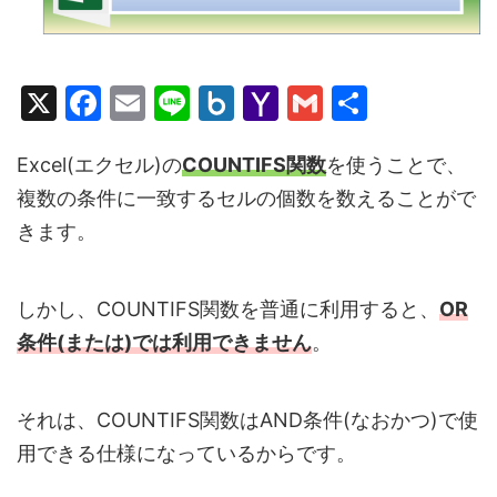
X
F
E
Li
B
Y
G
共
a
m
n
o
a
m
有
c
ai
e
x.
h
ai
Excel(エクセル)の
COUNTIF
S関数
を使うことで、
複数の条件に一致するセルの個数を数えることがで
e
l
n
o
l
きます。
b
et
o
o
M
o
ai
しかし、COUNTIFS関数を普通に利用すると、
OR
k
l
条件(または)では利用できません
。
それは、COUNTIFS関数はAND条件(なおかつ)で使
用できる仕様になっているからです。