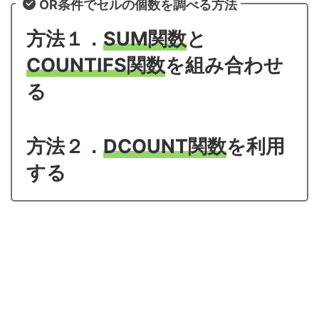
OR条件でセルの個数を調べる方法
方法１．
SUM関数
と
COUNTIFS関数
を組み合わせ
る
方法２．
D
COUNT
関数
を利用
する