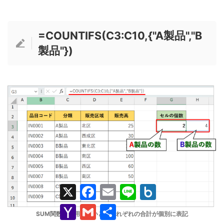
=COUNTIFS(C3:C10,{"A製品","B
製品"})
X
F
E
L
B
a
m
i
o
c
a
n
x
Y
G
共
e
i
e
.
SUM関数を利用しないと、それぞれの合計が個別に表記
a
m
有
b
l
n