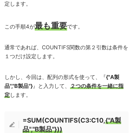
定します。
最も重要
この手順4が
です。
通常であれば、COUNTIFS関数の第２引数は条件を
１つだけ設定します。
しかし、今回は、配列の形式を使って、『
{"A製
品","B製品"}
』と入力して、
２つの条件を一緒に指
定
します。
=SUM(COUNTIFS(C3:C10,
{"A製
品","B製品"}))