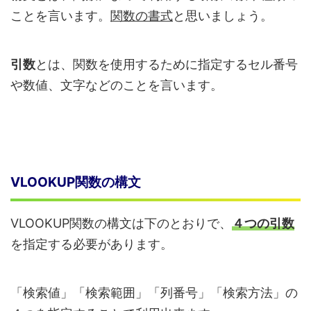
ことを言います。
関数の書式
と思いましょう。
引数
とは、関数を使用するために指定するセル番号
や数値、文字などのことを言います。
VLOOKUP関数の構文
VLOOKUP関数の構文は下のとおりで、
４つの引数
を指定する必要があります。
「検索値」「検索範囲」「列番号」「検索方法」の