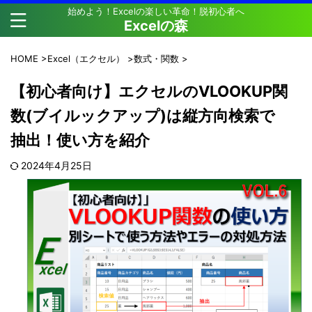
始めよう！Excelの楽しい革命！脱初心者へ
Excelの森
HOME
>
Excel（エクセル）
>
数式・関数
>
【初心者向け】エクセルのVLOOKUP関
数(ブイルックアップ)は縦方向検索で
抽出！使い方を紹介
2024年4月25日