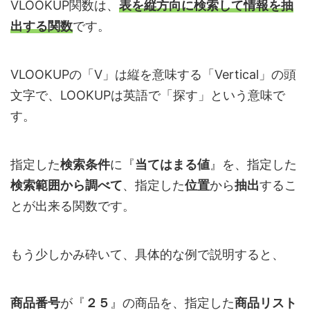
VLOOKUP関数は、
表を縦方向に検索して情報を抽
出す
る関数
です。
VLOOKUPの「V」は縦を意味する「Vertical」の頭
文字で、LOOKUPは英語で「探す」という意味で
す。
指定した
検索条件
に『
当てはまる値
』を、指定した
検索範囲から調べて
、指定した
位置
から
抽出
するこ
とが出来る関数です。
もう少しかみ砕いて、具体的な例で説明すると、
商品番号
が『
２５
』の商品を、指定した
商品リスト