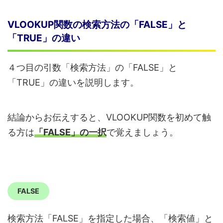
VLOOKUP関数の検索方法の「FALSE」と
「TRUE」の違い
４つ目の引数「検索方法」の「FALSE」と
「TRUE」の違いを説明します。
結論からお伝えすると、VLOOKUP関数を初めて触
る方は
「FALSE」の一択
で覚えましょう。
FALSE
検索方法「FALSE」を指定した場合、「検索値」と