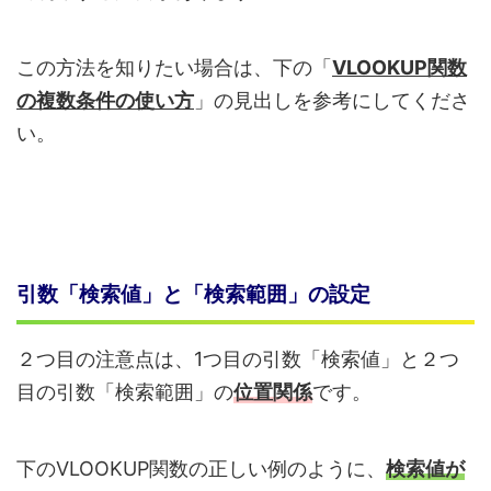
この方法を知りたい場合は、下の「
VLOOKUP関数
の複数条件の使い方
」の見出しを参考にしてくださ
い。
引数「検索値」と「検索範囲」の設定
２つ目の注意点は、1つ目の引数「検索値」と２つ
目の引数「検索範囲」の
位置関係
です。
下のVLOOKUP関数の正しい例のように、
検索値が