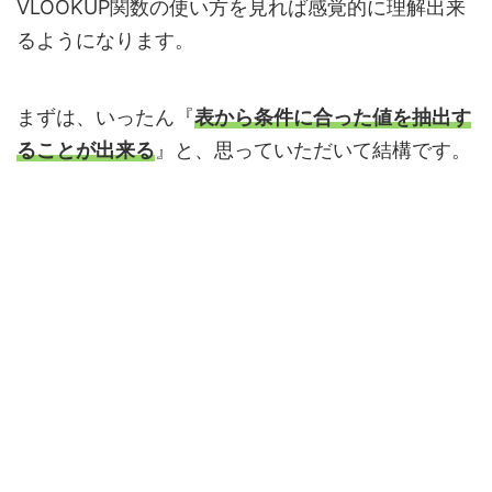
VLOOKUP関数の使い方を見れば感覚的に理解出来
るようになります。
まずは、いったん『
表から条件に合った値を抽出す
ることが出来る
』と、思っていただいて結構です。