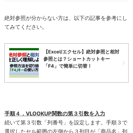
絶対参照が分からない方は、以下の記事を参考にし
てみてください。
【Excel/エクセル】絶対参照と相対
参照とは？ショートカットキー
「F4」で簡単に切替！
手順４
．
VLOOKUP関数の第３引数を入力
続いて第３引数「列番号」を設定します。手順３で
選択したセル範囲の左側から３列目が「商品名」列