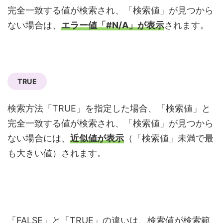
完全一致する値が検索され、「検索値」が見つから
ない場合は、
エラー値「#N/A」が表示
されます。
TRUE
検索方法「TRUE」を指定した場合、「検索値」と
完全一致する値が検索され、「検索値」が見つから
ない場合には、
近似値が表示
（「検索値」未満で最
も大きい値）されます。
「
FALSE
」と「
TRUE
」の違いは、
検索値が検索範