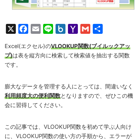
X
F
E
Li
B
Y
G
共
a
m
n
o
a
m
有
c
ai
e
x.
h
ai
Excel(エクセル)の
VLOOKUP関数(ブイルックアッ
プ)
は表を縦方向に検索して検索値を抽出する関数
e
l
n
o
l
です。
b
et
o
o
M
o
ai
膨大なデータを管理する人にとっては、
間違いなく
k
l
利用頻度大の便利関数
となりますので、ぜひこの機
会に習得してください。
この記事では、VLOOKUP関数を初めて学ぶ人向け
に、VLOOKUP関数の使い方の手順から、エラーが