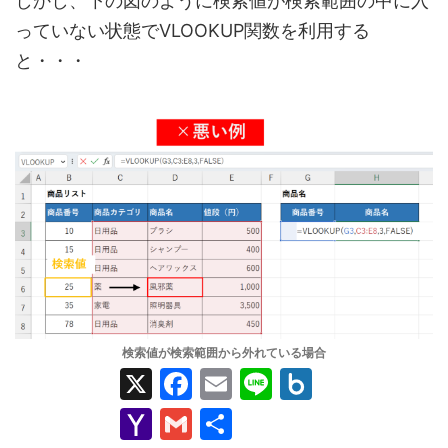
しかし、下の図のように検索値が検索範囲の中に入
っていない状態でVLOOKUP関数を利用する
と・・・
検索値が検索範囲から外れている場合
X
F
E
L
B
a
m
i
o
c
a
n
x
Y
G
共
e
i
e
.
a
m
有
b
l
n