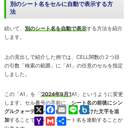
別のシート名をセルに自動で表示する方
法
続いて、
別のシート名を自動で表示
する方法を紹介
します。
上の見出しで紹介した例では、CELL関数の２つ目
の引数「検索の範囲」に「A1」の任意のセルを指定
しました。
この「A1」を「
'2024年9月'!
A1」というように変更
します。セル番号の手前に、
シート名の前後にシン
X
F
E
L
B
グルクォーテーション(’)と「!」をつけた文字を追
a
m
i
o
c
a
n
x
Y
G
共
加
することで別シートのシート名を連動することが
e
i
e
.
a
m
有
b
l
n