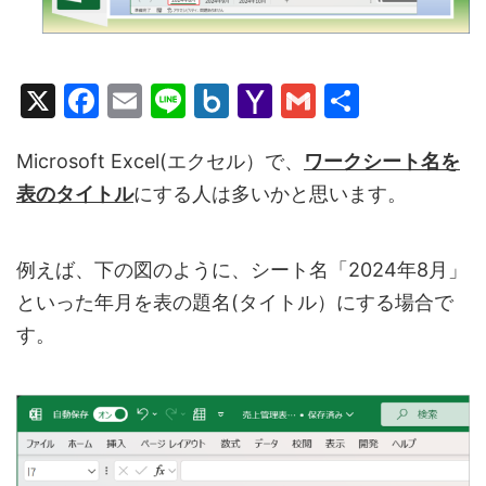
X
F
E
Li
B
Y
G
共
a
m
n
o
a
m
有
c
ai
e
x.
h
ai
Microsoft Excel(エクセル）で、
ワークシート名を
表のタイトル
にする人は多いかと思います。
e
l
n
o
l
b
et
o
o
M
例えば、下の図のように、シート名「2024年8月」
o
ai
といった年月を表の題名(タイトル）にする場合で
k
l
す。