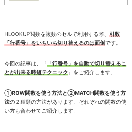
HLOOKUP関数を複数のセルで利用する際、
引数
「行番号」をいちいち切り替えるのは面倒
です。
今回の記事は、『
「行番号」を自動で切り替えるこ
とが出来る時短テクニック
』をご紹介します。
①
ROW関数を使う方法と➁MATCH関数を使う方
法
の２種類の方法があります。ぞれぞれの関数の使
い方も合わせてご紹介します。