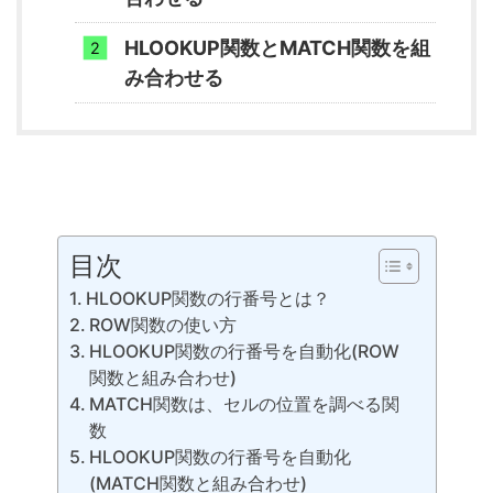
HLOOKUP関数とMATCH関数を組
み合わせる
目次
HLOOKUP関数の行番号とは？
ROW関数の使い方
HLOOKUP関数の行番号を自動化(ROW
関数と組み合わせ)
MATCH関数は、セルの位置を調べる関
数
HLOOKUP関数の行番号を自動化
(MATCH関数と組み合わせ)