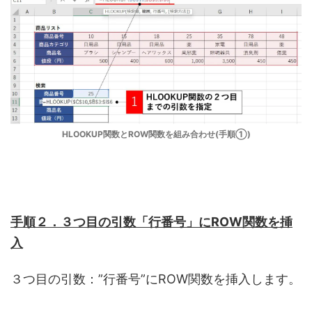
HLOOKUP関数とROW関数を組み合わせ(手順①)
手順２．３つ目の引数「行番号」にROW関数を挿
入
３つ目の引数：”行番号”にROW関数を挿入します。