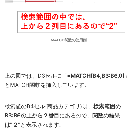
MATCH関数の使用例
上の図では、D3セルに「
=MATCH(B4,B3:B6,0)
」
とMATCH関数を挿入しています。
検索値のB4セル(商品カテゴリ)は、
検索範囲の
B3:B6の上から２番目
にあるので、
関数の結果
は”２”
と表示されます。