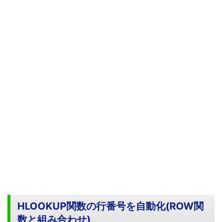
HLOOKUP関数の行番号を自動化(ROW関
数と組み合わせ)