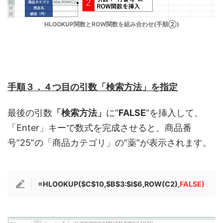
HLOOKUP関数とROW関数を組み合わせ(手順➁)
手順３．４つ目の引数「検索方法」を指定
最後の引数
「検索方法」
に”
FALSE
”を挿入して、
「Enter」キーで数式を完成させると、商品番
号”25”の「商品カテゴリ」の”薬”が表示されます。
=HLOOKUP($C$10,$B$3:$I$6,ROW(C2),
FALSE)