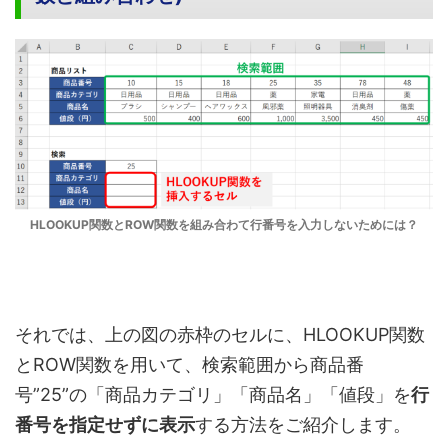
HLOOKUP関数とROW関数を組み合わて行番号を入力しないためには？
それでは、上の図の赤枠のセルに、HLOOKUP関数
とROW関数を用いて、検索範囲から商品番
号”25”の「商品カテゴリ」「商品名」「値段」を
行
番号を指定せずに表示
する方法をご紹介します。