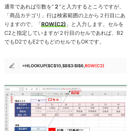
通常であれば引数を”
２
”と入力するところですが、
「商品カテゴリ」行は検索範囲の上から２行目にあ
りますので、「
ROW(C2)
」と入力します。セルを
C2と指定していますが２行目のセルであれば、B2
でもD2でもE2でもどのセルでもOKです。
=HLOOKUP($C$10,$B$3:$I$6,
ROW(C2)