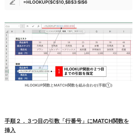
=HLOOKUP($C$10,$B$3:$I$6
HLOOKUP関数とMATCH関数を組み合わせ(手順①)
手順２．３つ目の引数「行番号」にMATCH関数を
挿入