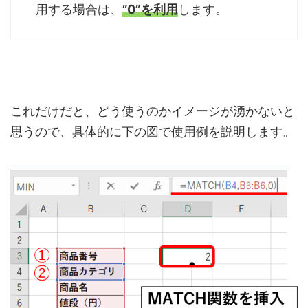
用する場合は、
”0”を利用
します。
これだけだと、どう使うのかイメージが湧かないと
思うので、具体的に下の図で使用例を説明します。