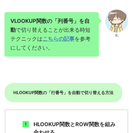
VLOOKUP関数の
「列番号」を自
動
で切り替えることが出来る時短
私
テクニックは
こちらの記事
を参考
にしてください。
HLOOKUP関数の「行番号」を自動で切り替える方法
HLOOKUP関数とROW関数を組み
合わせる