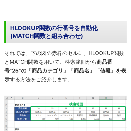
HLOOKUP関数の行番号を自動化
(MATCH関数と組み合わせ)
それでは、下の図の赤枠のセルに、HLOOKUP関数
とMATCH関数を用いて、検索範囲から
商品番
号”25”の「商品カテゴリ」「商品名」「値段」を表
示
する方法をご紹介します。