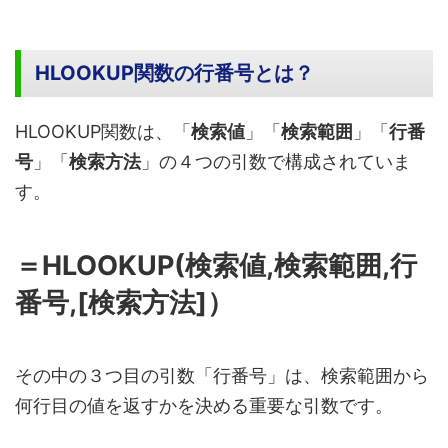
HLOOKUP関数の行番号とは？
HLOOKUP関数は、「
検索値
」「
検索範囲
」「
行番
号
」「
検索方法
」の４つの引数で構成されていま
す。
＝HLOOKUP(検索値,検索範囲,行
番号,[検索方法]）
その中の３つ目の引数「行番号」は、検索範囲から
何行目の値を返すかを決める重要な引数です。