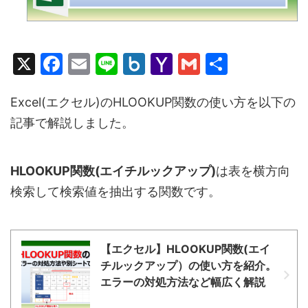
X
F
E
Li
B
Y
G
共
a
m
n
o
a
m
有
c
ai
e
x.
h
ai
Excel(エクセル)のHLOOKUP関数の使い方を以下の
記事で解説しました。
e
l
n
o
l
b
et
o
o
M
HLOOKUP関数(エイチルックアップ)
は表を横方向
o
ai
検索して検索値を抽出する関数です。
k
l
【エクセル】HLOOKUP関数(エイ
チルックアップ）の使い方を紹介。
エラーの対処方法など幅広く解説