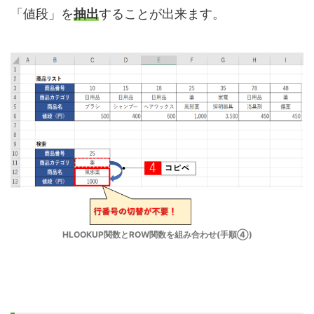
「値段」を
抽出
することが出来ます。
HLOOKUP関数とROW関数を組み合わせ(手順④)