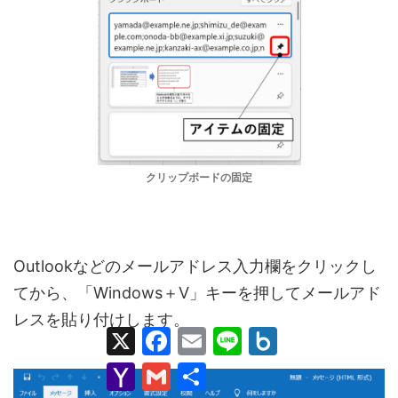
クリップボードの固定
Outlookなどのメールアドレス入力欄をクリックし
てから、「Windows＋V」キーを押してメールアド
レスを貼り付けします。
X
F
E
L
B
a
m
i
o
c
a
n
x
Y
G
共
e
i
e
.
a
m
有
b
l
n