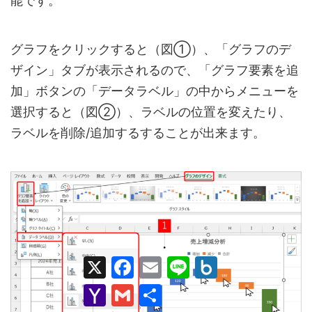
能です。
グラフをクリックすると（図①）、「グラフのデ
ザイン」タブが表示されるので、「グラフ要素を追
加」ボタンの「データラベル」の中からメニューを
選択すると（図➁）、ラベルの位置を変えたり、
ラベルを削除/追加するすることが出来ます。
X
F
E
L
B
a
m
i
o
c
a
n
x
Y
G
共
e
i
e
.
a
m
有
b
l
n