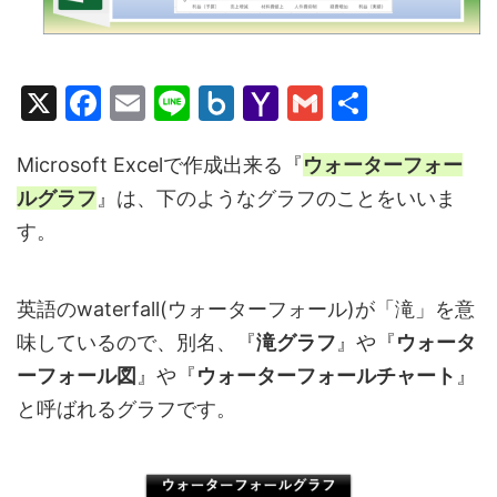
X
F
E
Li
B
Y
G
共
a
m
n
o
a
m
有
c
ai
e
x.
h
ai
Microsoft Excelで作成出来る『
ウォーターフォー
ルグラフ
』は、下のようなグラフのことをいいま
e
l
n
o
l
す。
b
et
o
o
M
o
ai
英語のwaterfall(ウォーターフォール)が「滝」を意
k
l
味しているので、別名、『
滝グラフ
』や『
ウォータ
ーフォール図
』や『
ウォーターフォールチャート
』
と呼ばれるグラフです。